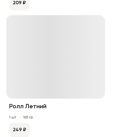
209 ₽
Ролл Летний
1 шт
165 гр
249 ₽