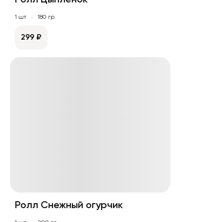
Ролл Цыплёнок
1 шт
180 гр
299 ₽
Ролл Снежный огурчик