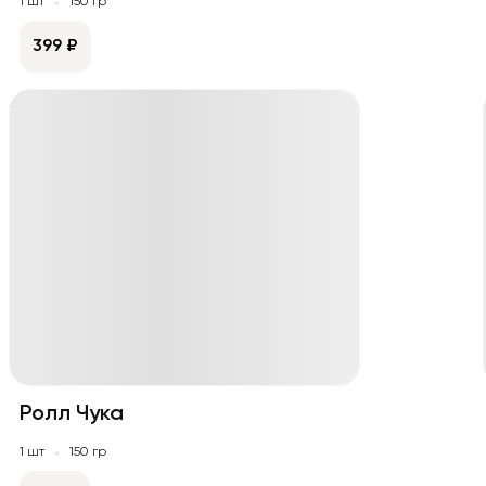
1 шт
150 гр
399 ₽
Ролл Чука
1 шт
150 гр