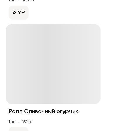
1 шт
200 гр
249 ₽
Ролл Сливочный огурчик
1 шт
150 гр