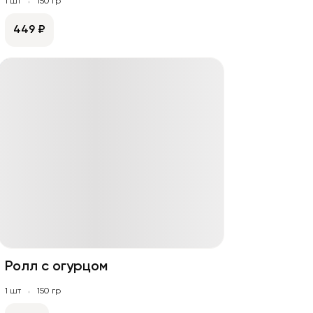
1 шт
150 гр
449 ₽
Ролл с огурцом
1 шт
150 гр