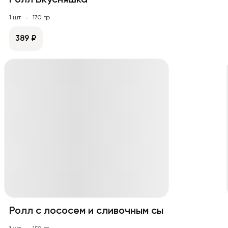
Ролл Вкусняшка
1 шт
170 гр
389 ₽
Ролл с лососем и сливочным сыром