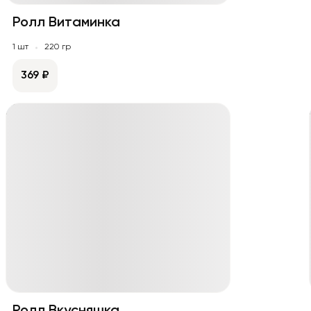
Ролл Витаминка
1 шт
220 гр
369 ₽