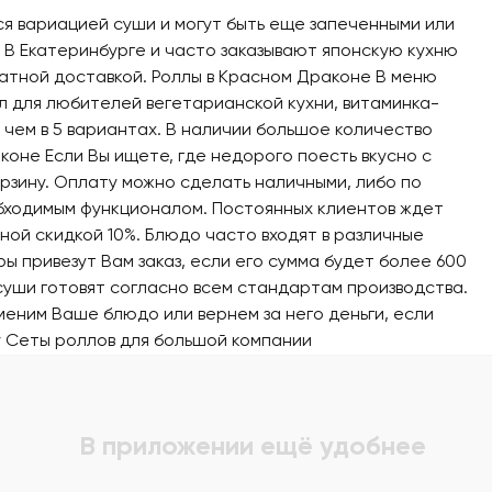
я вариацией суши и могут быть еще запеченными или
 В Екатеринбурге и часто заказывают японскую кухню
атной доставкой. Роллы в Красном Драконе В меню
л для любителей вегетарианской кухни, витаминка-
чем в 5 вариантах. В наличии большое количество
аконе Если Вы ищете, где недорого поесть вкусно с
орзину. Оплату можно сделать наличными, либо по
обходимым функционалом. Постоянных клиентов ждет
ной скидкой 10%. Блюдо часто входят в различные
ы привезут Вам заказ, если его сумма будет более 600
 суши готовят согласно всем стандартам производства.
меним Ваше блюдо или вернем за него деньги, если
у
Сеты роллов для большой компании
В приложении ещё удобнее