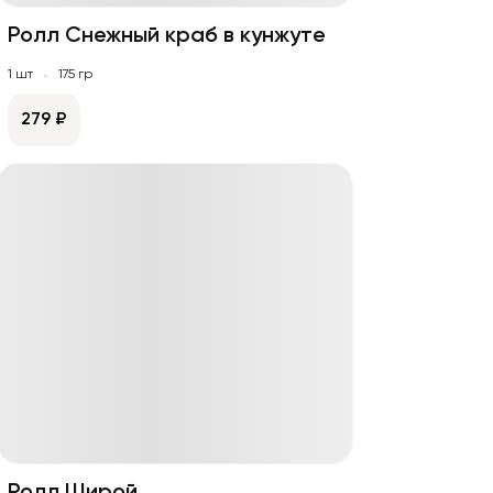
Ролл Снежный краб в кунжуте
1 шт
175 гр
279 ₽