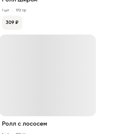
Ролл Широй
1 шт
170 гр
309 ₽
Ролл с лососем