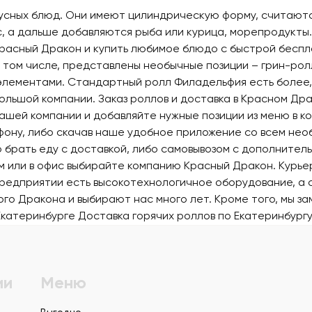
кусных блюд. Они имеют цилиндрическую форму, считаютс
с, а дальше добавляются рыба или курица, морепродукты.
Красный Дракон и купить любимое блюдо с быстрой беспл
в том числе, представлены необычные позиции – грин-рол
оэлементами. Стандартный ролл Филадельфия есть более, 
большой компании. Заказ роллов и доставка в Красном Др
нашей компании и добавляйте нужные позиции из меню в к
ефону, либо скачав наше удобное приложение со всем не
 брать еду с доставкой, либо самовывозом с дополнитель
ом или в офис выбирайте компанию Красный Дракон. Курьер
 предприятии есть высокотехнологичное оборудование, а
о Дракона и выбирают нас много лет. Кроме того, мы за
Екатеринбурге
Доставка горячих роллов по Екатеринбург
ии
Меню