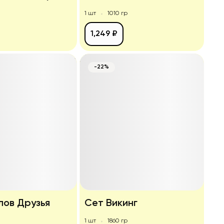
1 шт
1010 гр
1,249 ₽
-22%
лов Друзья
Сет Викинг
1 шт
1860 гр