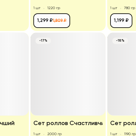
1 шт
1220 гр
1 шт
780 гр
1,299 ₽
1,199 ₽
1,809 ₽
-17%
-18%
учший
Сет роллов Счастливчик
Сет рол
1 шт
2000 гр
1 шт
1190 гр