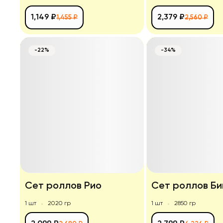
1,149 ₽
2,379 ₽
1,455 ₽
2,560 ₽
-22%
-34%
Сет роллов Рио
Сет роллов Би
1 шт
2020 гр
1 шт
2850 гр