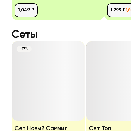
1,049 ₽
1,299 ₽
1,
Сеты
-17%
Сет Новый Саммит
Сет Топ