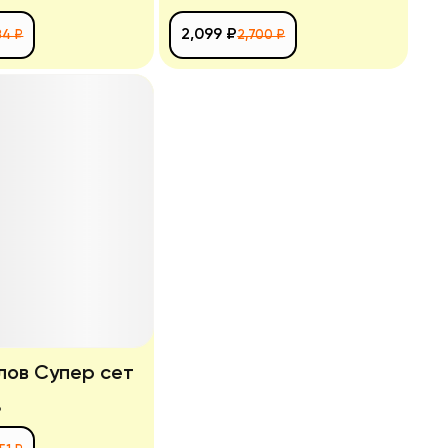
2,099 ₽
84 ₽
2,700 ₽
лов Супер сет
р