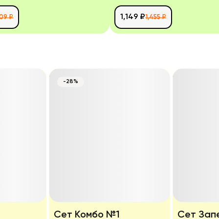
1,149 ₽
809 ₽
1,455 ₽
-28%
Сет Комбо №1
Сет Зап