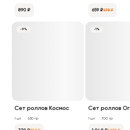
890 ₽
659 ₽
698 ₽
-9%
-1%
Сет роллов Космос
Сет роллов Ог
1 шт
630 гр
1 шт
700 гр