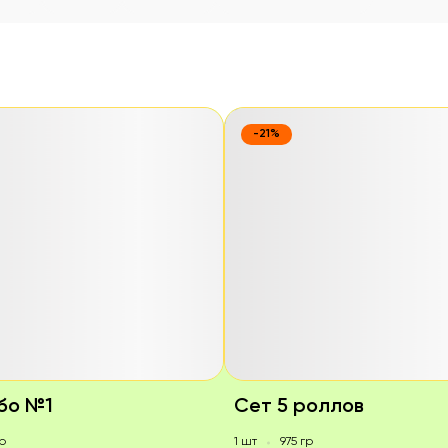
-21%
бо №1
Сет 5 роллов
р
1 шт
975 гр