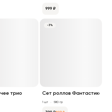
999 ₽
-3%
ячее трио
Сет роллов Фантастика
1 шт
580 гр