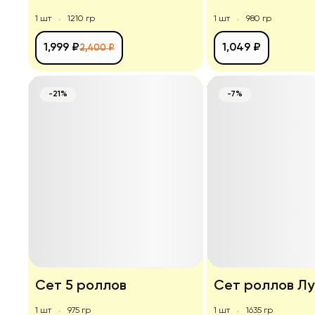
1 шт
1210 гр
1 шт
980 гр
1,999 ₽
1,049 ₽
2,400 ₽
-21%
-7%
Сет 5 роллов
Сет роллов Л
1 шт
975 гр
1 шт
1635 гр