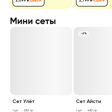
2,099 ₽
2,799 ₽
2,680 ₽
4,226 ₽
Мини сеты
-6%
Сет Улёт
Сет Айсти
1 шт
530 гр
1 шт
430 гр