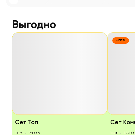
Выгодно
-28%
Сет Топ
Сет Ком
1 шт
980 гр
1 шт
1220 г