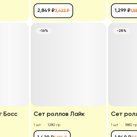
2,849 ₽
1,299 ₽
3,422 ₽
1,5
-16%
-28%
г Босс
Сет роллов Лайк
Сет рол
1 шт
1280 гр
1 шт
1880 г