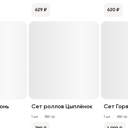
629 ₽
620 ₽
онь
Сет роллов Цыплёнок
Сет Гор
1 шт
550 гр
1 шт
650 гр