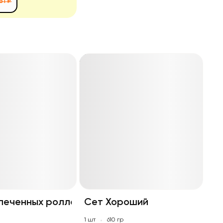
51 ₽
апеченных ролла
Сет Хороший
р
1 шт
610 гр