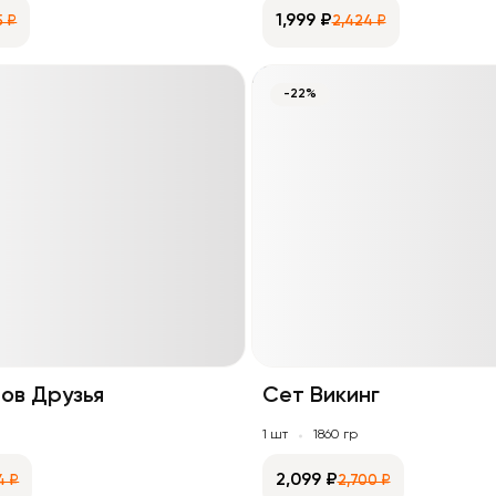
1,999 ₽
5 ₽
2,424 ₽
-22%
ов Друзья
Сет Викинг
1 шт
1860 гр
2,099 ₽
4 ₽
2,700 ₽