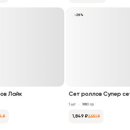
-28%
ов Лайк
Сет роллов Супер се
1 шт
1880 гр
1,849 ₽
4 ₽
2,551 ₽