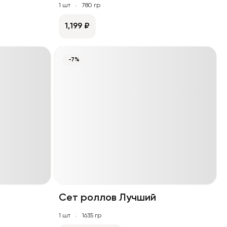
1 шт
780 гр
1,199 ₽
-7%
Сет роллов Лучший
1 шт
1635 гр