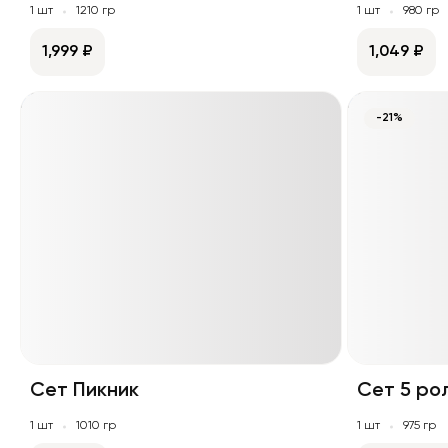
1 шт
1210 гр
1 шт
980 гр
1,999 ₽
1,049 ₽
-21%
Сет Пикник
Сет 5 ро
1 шт
1010 гр
1 шт
975 гр