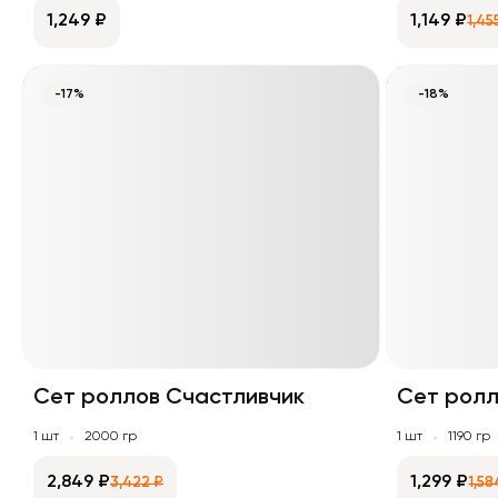
1,249 ₽
1,149 ₽
1,45
-17%
-18%
Сет роллов Счастливчик
Сет ролл
1 шт
2000 гр
1 шт
1190 гр
2,849 ₽
1,299 ₽
3,422 ₽
1,58