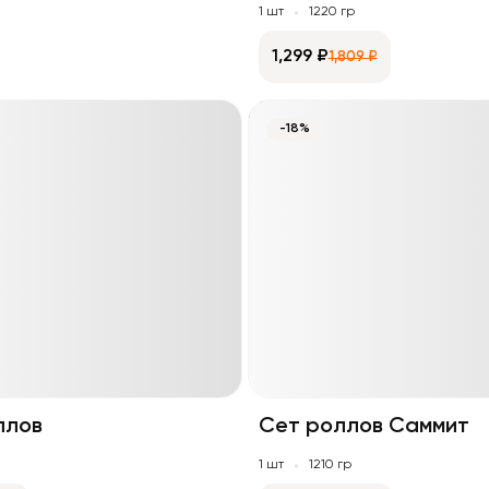
1 шт
1220 гр
1,299 ₽
1,809 ₽
-18%
ллов
Сет роллов Саммит
1 шт
1210 гр