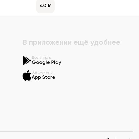
40 ₽
В приложении ещё удобнее
Доступно в
Google Play
Загрузите в
App Store