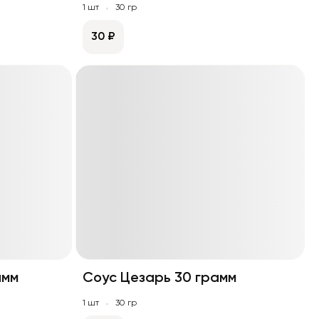
1 шт
30 гр
30 ₽
амм
Соус Цезарь 30 грамм
1 шт
30 гр