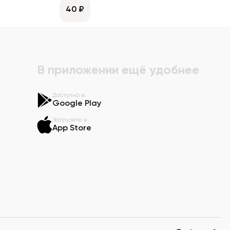
40 ₽
В приложении ещё удобнее
Доступно в
Google Play
Загрузите в
App Store