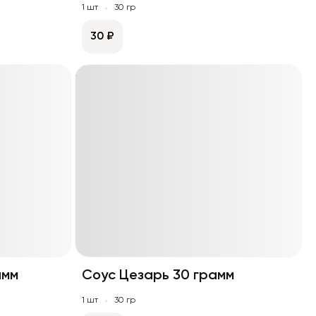
1 шт
30 гр
30 ₽
амм
Соус Цезарь 30 грамм
1 шт
30 гр