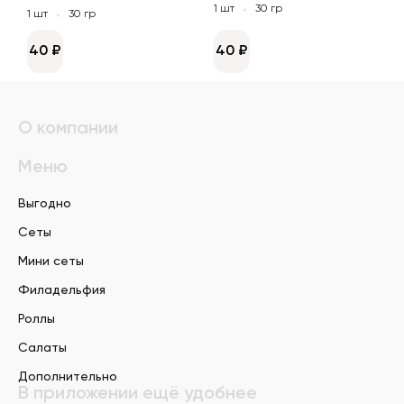
1 шт
30 гр
1 шт
30 гр
40 ₽
40 ₽
О компании
Меню
Выгодно
Сеты
Мини сеты
Филадельфия
Роллы
Салаты
Дополнительно
В приложении ещё удобнее