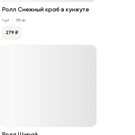
Ролл Снежный краб в кунжуте
1 шт
175 гр
279 ₽