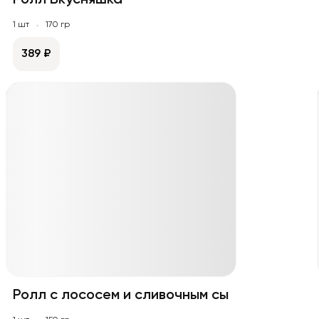
Ролл Вкусняшка
1 шт
170 гр
389 ₽
Ролл с лососем и сливочным сыром