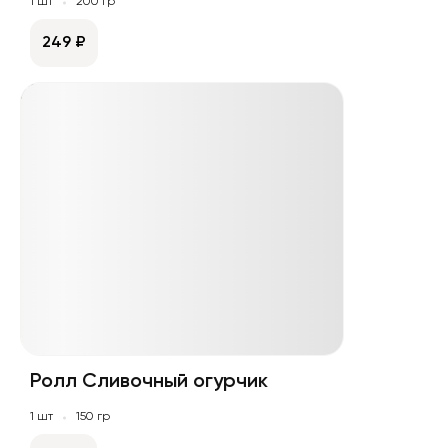
1 шт
200 гр
249 ₽
Ролл Сливочный огурчик
1 шт
150 гр