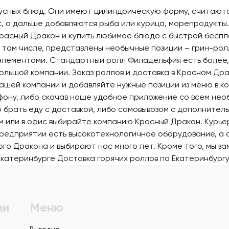
кусных блюд. Они имеют цилиндрическую форму, считаютс
с, а дальше добавляются рыба или курица, морепродукты.
Красный Дракон и купить любимое блюдо с быстрой беспл
в том числе, представлены необычные позиции – грин-рол
оэлементами. Стандартный ролл Филадельфия есть более, 
большой компании. Заказ роллов и доставка в Красном Др
нашей компании и добавляйте нужные позиции из меню в к
ефону, либо скачав наше удобное приложение со всем не
 брать еду с доставкой, либо самовывозом с дополнитель
ом или в офис выбирайте компанию Красный Дракон. Курьер
 предприятии есть высокотехнологичное оборудование, а
о Дракона и выбирают нас много лет. Кроме того, мы за
Екатеринбурге
Доставка горячих роллов по Екатеринбург
ии
Меню