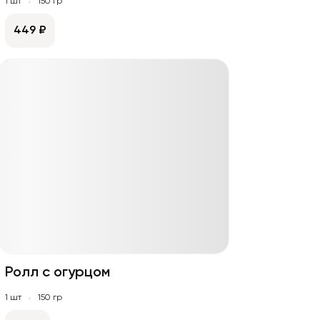
1 шт
150 гр
449 ₽
Ролл с огурцом
1 шт
150 гр