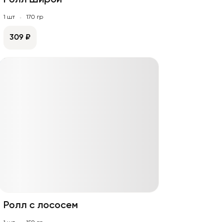
Ролл Широй
1 шт
170 гр
309 ₽
Ролл с лососем