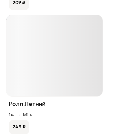
209 ₽
Ролл Летний
1 шт
165 гр
249 ₽