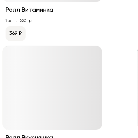
Ролл Витаминка
1 шт
220 гр
369 ₽