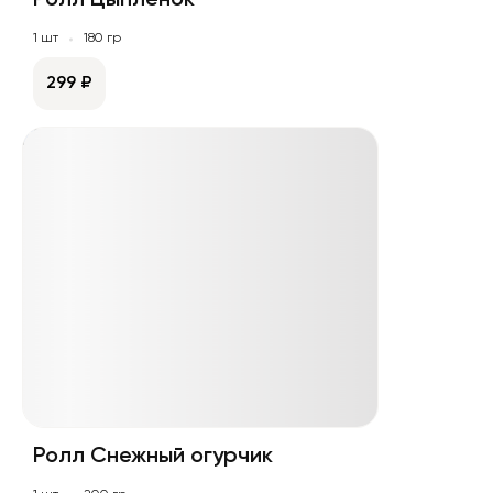
Ролл Цыплёнок
1 шт
180 гр
299 ₽
Ролл Снежный огурчик