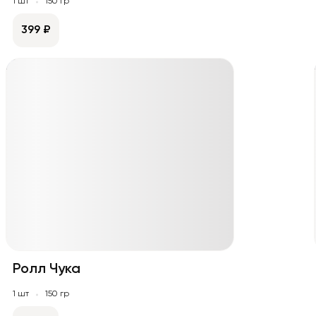
1 шт
150 гр
399 ₽
Ролл Чука
1 шт
150 гр