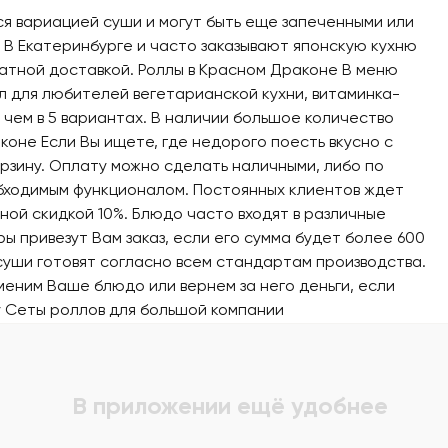
я вариацией суши и могут быть еще запеченными или
 В Екатеринбурге и часто заказывают японскую кухню
атной доставкой. Роллы в Красном Драконе В меню
л для любителей вегетарианской кухни, витаминка-
чем в 5 вариантах. В наличии большое количество
аконе Если Вы ищете, где недорого поесть вкусно с
орзину. Оплату можно сделать наличными, либо по
обходимым функционалом. Постоянных клиентов ждет
ной скидкой 10%. Блюдо часто входят в различные
ы привезут Вам заказ, если его сумма будет более 600
 суши готовят согласно всем стандартам производства.
меним Ваше блюдо или вернем за него деньги, если
у
Сеты роллов для большой компании
В приложении ещё удобнее